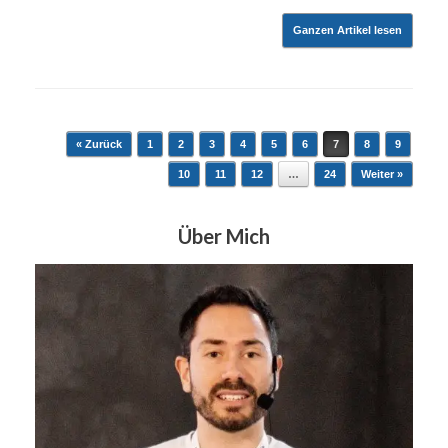
Ganzen Artikel lesen
Beitragsnavigation
« Zurück
1
2
3
4
5
6
7
8
9
10
11
12
…
24
Weiter »
Über Mich