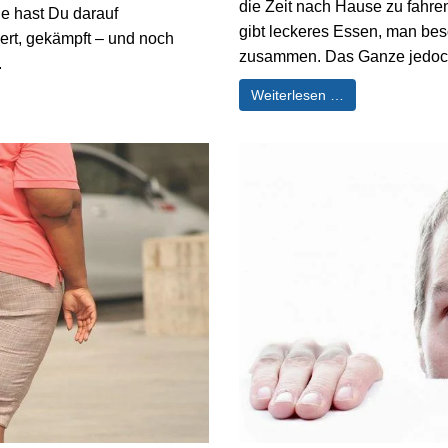
die Zeit nach Hause zu fahre
ge hast Du darauf
gibt leckeres Essen, man besc
auert, gekämpft – und noch
zusammen. Das Ganze jedoch 
.
Weiterlesen …